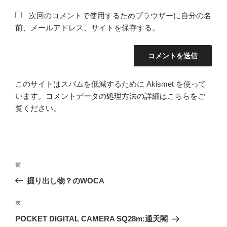
次回のコメントで使用するためブラウザーに自分の名
前、メールアドレス、サイトを保存する。
このサイトはスパムを低減するために Akismet を使って
います。
コメントデータの処理方法の詳細はこちらをご
覧ください
。
投
前
前
稿
の
掘り出し物？のWOCA
ナ
投
ビ
稿
次
次
ゲ
の
POCKET DIGITAL CAMERA SQ28m:通天閣