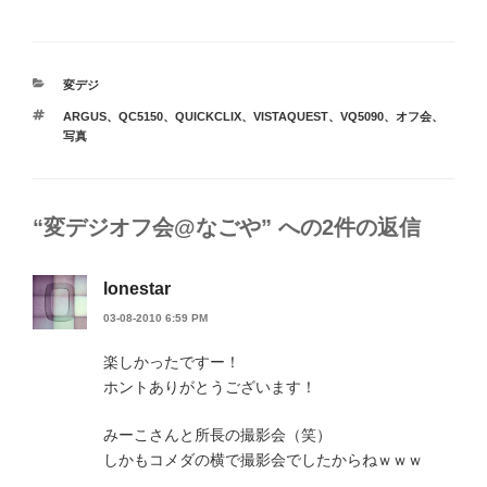
カ
変デジ
テ
タ
ARGUS
、
QC5150
、
QUICKCLIX
、
VISTAQUEST
、
VQ5090
、
オフ会
、
ゴ
グ
写真
リ
ー
“変デジオフ会@なごや” への2件の返信
lonestar
03-08-2010 6:59 PM
楽しかったですー！
ホントありがとうございます！
みーこさんと所長の撮影会（笑）
しかもコメダの横で撮影会でしたからねｗｗｗ