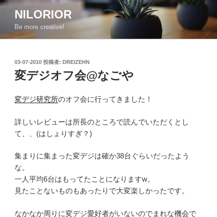
コ
NILORIOR
ン
Be more creative!
テ
ン
ツ
投
03-07-2010
投稿者:
DREIZEHN
へ
稿
変デジオフ会@なごや
ス
日:
キ
ッ
変デジ研究所
のオフ会に行ってきました！
プ
詳しいレビューは所長のところで読んでいただくとし
て、、(はしょりすぎ？)
集まりに集まった変デジは確か38台ぐらいだったよう
な。
一人平均6台はもってたことになりますw。
見たことないものもあったりで大変楽しかったです。
なかなか周りに変デジ愛好者がいないのでまれな機会で