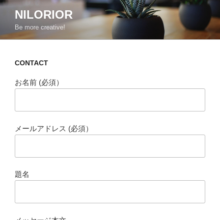
コ
NILORIOR
ン
Be more creative!
テ
ン
ツ
CONTACT
へ
ス
お名前 (必須）
キ
ッ
プ
メールアドレス (必須）
題名