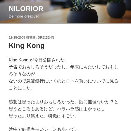
コ
NILORIOR
ン
Be more creative!
テ
ン
ツ
投
12-15-2005
投稿者:
DREIZEHN
へ
稿
King Kong
ス
日:
キ
ッ
King Kong が今日公開された。
プ
予告でおもしろそうだったし、年末にもたいしておもし
ろそうなのが
ないので急遽銀行にいくのとロトを買いについでに見る
ことにした。
感想は思ったよりおもしろかった。話に無理ないか？と
思うところもあるけど、ハラハラ感はよかったし
思ったより笑えた。特撮はすごい。
途中で結構キモいシーンもあって、