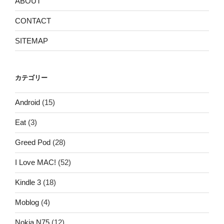
ABOUT
CONTACT
SITEMAP
カテゴリー
Android
(15)
Eat
(3)
Greed Pod
(28)
I Love MAC!
(52)
Kindle 3
(18)
Moblog
(4)
Nokia N75
(12)