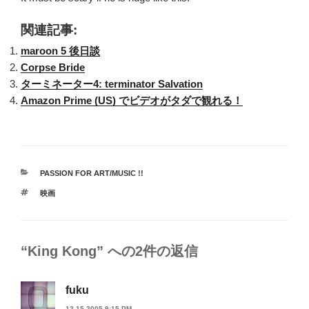
関連記事:
maroon 5 後日談
Corpse Bride
ターミネーター4: terminator Salvation
Amazon Prime (US) でビデオがタダで観れる！
カ
PASSION FOR ART/MUSIC !!
テ
タ
映画
ゴ
グ
リ
ー
“King Kong” への2件の返信
fuku
12-15-2005 9:15 PM