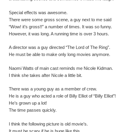
Special effects was awesome.
There were some gross scene, a guy next to me said
“Wow! it’s gross!!” a number of times. It was so funny.
However, it was long. A running time is over 3 hours.
A director was a guy directed “The Lord of The Ring”.
He must be able to make only long movies anymore.
Naomi Watts of main cast reminds me Nicole Kidman.
I think she takes after Nicole a little bit.
There was a young guy as a member of crew.
He is a guy who acted a role of Billy Elliot of “Billy Elliot”!
He’s grown up a lot!
The time passes quickly.
I think the following picture is old movie’s.
It must be scary if he is huge like this.