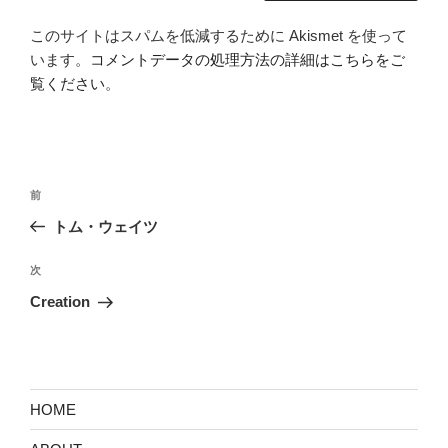
このサイトはスパムを低減するために Akismet を使って
います。
コメントデータの処理方法の詳細はこちらをご
覧ください
。
投
前
前
稿
の
トム・ウェイツ
ナ
投
ビ
稿
次
次
ゲ
の
Creation
投
ー
稿
シ
ョ
ン
HOME