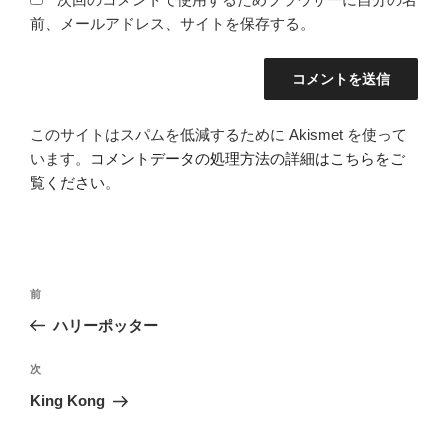
前、メールアドレス、サイトを保存する。
このサイトはスパムを低減するために Akismet を使って
います。
コメントデータの処理方法の詳細はこちらをご
覧ください
。
投
前
前
稿
の
ハリーポッター
ナ
投
ビ
稿
次
次
ゲ
の
King Kong
投
ー
稿