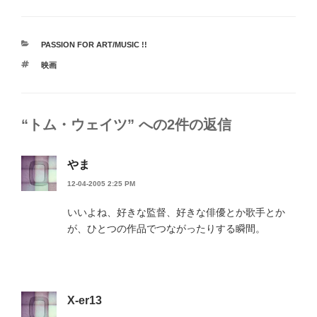
カ
PASSION FOR ART/MUSIC !!
テ
タ
映画
ゴ
グ
リ
ー
“トム・ウェイツ” への2件の返信
やま
12-04-2005 2:25 PM
いいよね、好きな監督、好きな俳優とか歌手とか
が、ひとつの作品でつながったりする瞬間。
X-er13