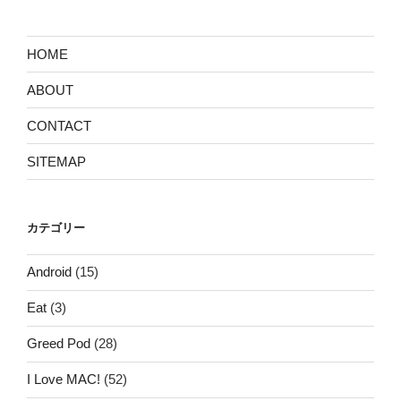
シ
ョ
ン
HOME
ABOUT
CONTACT
SITEMAP
カテゴリー
Android
(15)
Eat
(3)
Greed Pod
(28)
I Love MAC!
(52)