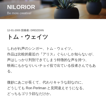
コ
NILORIOR
ン
Be more creative!
テ
ン
ツ
投
12-01-2005
投稿者:
DREIZEHN
へ
稿
トム・ウェイツ
ス
日:
キ
ッ
しわがれ声のシンガー、トム・ウェイツ。
プ
作品は比較的最近の『アリス』ぐらいしか知らないが、
声はしっかり判別できてしまう特徴的な声を持つ、
映画にもかなりいいチョイ役で出ている役者さんでもあ
る。
微妙にあごが長くて、代わりキャラな顔なのに、
どうしても Ron Perlman と見間違えそうになる。
どっちもゴリラ顔なだけか。