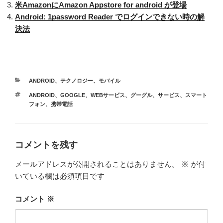
米AmazonにAmazon Appstore for android が登場
Android: 1password Reader でログインできない時の解
決法
カ
ANDROID
、
テクノロジー
、
モバイル
テ
タ
ANDROID
、
GOOGLE
、
WEBサービス
、
グーグル
、
サービス
、
スマート
ゴ
グ
フォン
、
携帯電話
リ
ー
コメントを残す
メールアドレスが公開されることはありません。
※
が付
いている欄は必須項目です
コメント
※