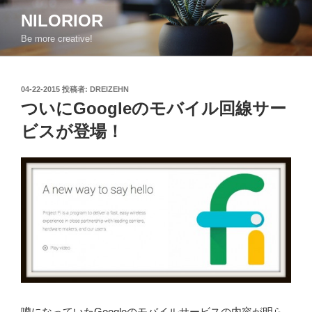
コ
NILORIOR
ン
Be more creative!
テ
ン
ツ
投
04-22-2015
投稿者:
DREIZEHN
へ
稿
ついにGoogleのモバイル回線サー
ス
日:
キ
ビスが登場！
ッ
プ
噂になっていたGoogleのモバイルサービスの内容が明ら