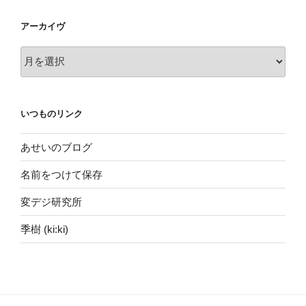
アーカイヴ
ア
ー
カ
イ
いつものリンク
ヴ
あせいのブログ
名前をつけて保存
変デジ研究所
季樹 (ki:ki)