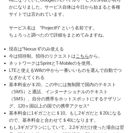
かになりました。サービス自体は今日から始まると各種
サイトでは言われています。
サービス名は ”ProjectFi” という名前です。
ちょろっと調べたので詳細をまとめてみますね。
現在は”Nexus 6”のみ使える
今は招待制。招待のリクエストは
こちら
から。
ネットワークはSprintとT-Mobileのを使用。
LTEと使えるWifiの中から一番いいものを選んで自動でつ
なぎかえてくれる
基本料金が＄20。この中には無制限で国内のテキスト
（SMS）と通話、インターナショナルのテキスト
（SMS）、自分の携帯をホットスポットにするテザリン
グ、120ヶ国以上の国での携帯アクセス*
基本料金に1ギガごとに＄10。もし2ギガだと＄20になる
ので、基本料金と合わせて＄40になります。
もし3ギガプランにしていて、2.2ギガだけ使った場合は翌