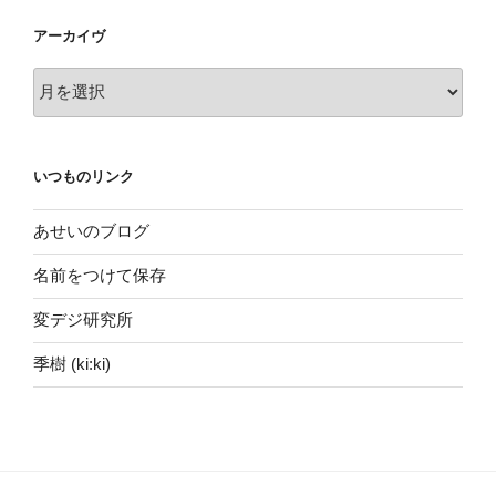
アーカイヴ
ア
ー
カ
イ
いつものリンク
ヴ
あせいのブログ
名前をつけて保存
変デジ研究所
季樹 (ki:ki)