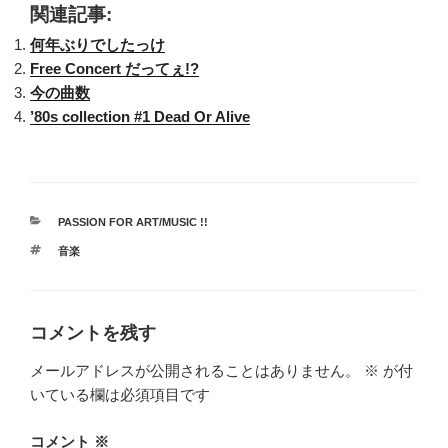
関連記事:
何年ぶりでしたっけ
Free Concert だってぇ!?
今の曲数
’80s collection #1 Dead Or Alive
カ
PASSION FOR ART/MUSIC !!
テ
タ
音楽
ゴ
グ
リ
ー
コメントを残す
メールアドレスが公開されることはありません。
※
が付
いている欄は必須項目です
コメント
※