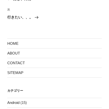
ナ
投
ビ
稿
次
次
ゲ
の
行きたい、、。
投
ー
稿
シ
ョ
ン
HOME
ABOUT
CONTACT
SITEMAP
カテゴリー
Android
(15)