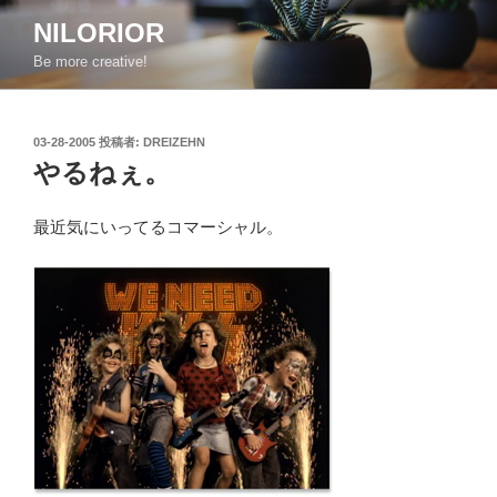
コ
NILORIOR
ン
Be more creative!
テ
ン
ツ
投
03-28-2005
投稿者:
DREIZEHN
へ
稿
やるねぇ。
ス
日:
キ
ッ
最近気にいってるコマーシャル。
プ