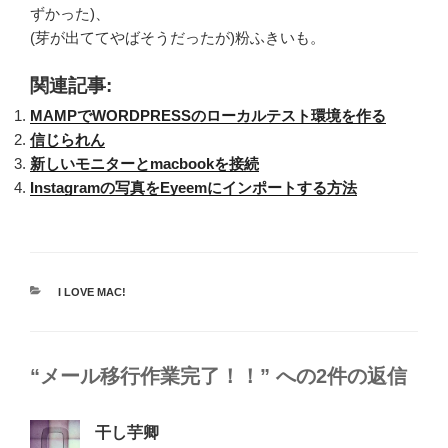
ずかった)、
(芽が出ててやばそうだったが)粉ふきいも。
関連記事:
MAMPでWORDPRESSのローカルテスト環境を作る
信じられん
新しいモニターとmacbookを接続
Instagramの写真をEyeemにインポートする方法
カ
I LOVE MAC!
テ
ゴ
リ
ー
“メール移行作業完了！！” への2件の返信
干し芋卿