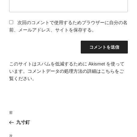
次回のコメントで使用するためブラウザーに自分の名
前、メールアドレス、サイトを保存する。
このサイトはスパムを低減するために Akismet を使って
います。
コメントデータの処理方法の詳細はこちらをご
覧ください
。
投
前
前
稿
の
九寸釘
ナ
投
ビ
稿
次
次