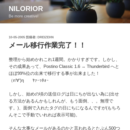
コ
NILORIOR
ン
Be more creative!
テ
ン
ツ
投
10-05-2005
投稿者:
DREIZEHN
へ
稿
メール移行作業完了！！
ス
日:
キ
ッ
整理から始めかれこれ1週間。かかりすぎです。しかし、
プ
その成果あって、Postino Classic 1.6 → Thunderbird へと
ほぼ99%位の出来で移行する事が出来ました！
（n‘∀‘)η ﾔｧｰｯﾎｫｰ
しかし、始めの頃の送信ログは日にちが出ない為に(出せ
る方法があるんかもしれんが、もう面倒、、。無理で
す。)、面倒で入れたタグの日にちになるんですが(もちろ
んそこで手動でいれれば表示可能)。
そんな大事なメールがあるのかと言われるとたぶん500つ