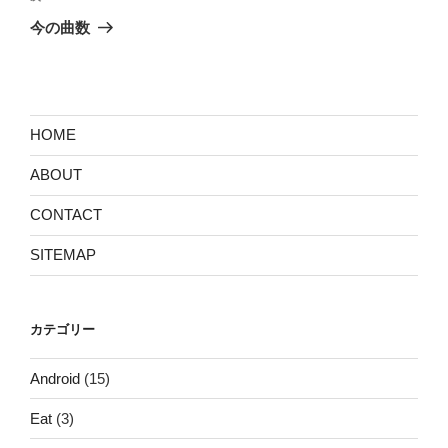
ゲ
の
今の曲数
投
ー
稿
シ
ョ
ン
HOME
ABOUT
CONTACT
SITEMAP
カテゴリー
Android
(15)
Eat
(3)