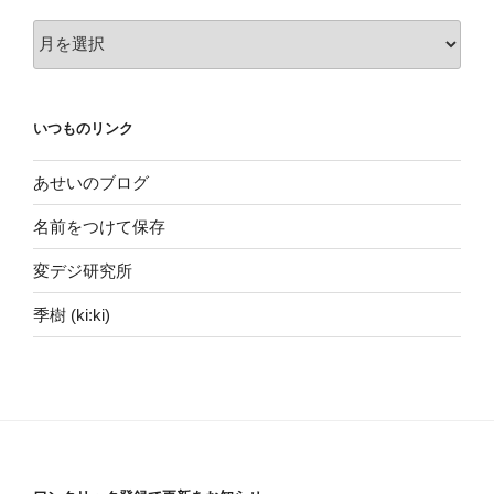
ア
ー
カ
イ
いつものリンク
ヴ
あせいのブログ
名前をつけて保存
変デジ研究所
季樹 (ki:ki)