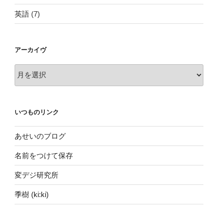
英語
(7)
アーカイヴ
ア
ー
カ
イ
いつものリンク
ヴ
あせいのブログ
名前をつけて保存
変デジ研究所
季樹 (ki:ki)