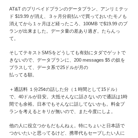
AT&T のプリペイドプランのデータプラン、アンリミテッ
ド $19.99 が消え、３ヶ月分前払いで買っておいたモノも
消えてから１ヶ月ほど経ったころ、100MB で$19.99 のプ
ランが出来ました。データ量の差あり過ぎ。たらんっ
て。
そしてテキストSMSをどうしても有効にタダでゲットで
きないので、データプランに、200 messages $5 の奴を
プラスして、データ系で25ドルが月の
払ってる額。
＋通話料 １分25¢の話した分（１時間として15ドル）
で、40ドルが目安。大抵そんなに話さないので通話は1時
間でも余裕。日本でもそんなに話してないかも。料金プ
ランを考えるとキリが無いので、また今度にしよ。
他の人に役立つかもだもんねぇ。特にちょいと日本語で
つかいたいと思ってるけど、携帯代もセーブしたい人に