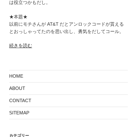
は役立つかもだし。
★本題★
以前にモチさんが AT&T だとアンロックコードが貰える
とおっしゃってたのを思い出し、勇気をだしてコール。
“ア
続きを読む
ン
ロ
ッ
ク
HOME
コ
ABOUT
ー
ド
CONTACT
を
貰
SITEMAP
っ
た”
の
カテゴリー