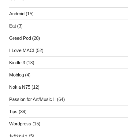
Android
(15)
Eat
(3)
Greed Pod
(28)
I Love MAC!
(52)
Kindle 3
(18)
Moblog
(4)
Nokia N75
(12)
Passion for Art/Music !!
(64)
Tips
(39)
Wordpress
(15)
お出かけ
(5)