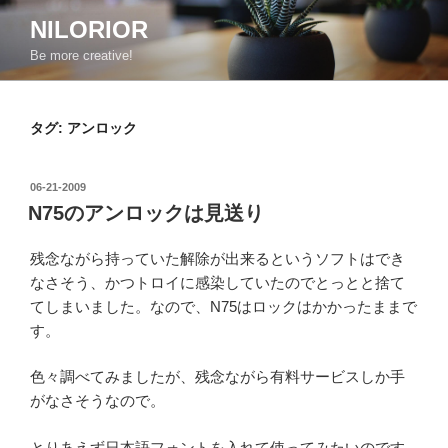
コ
NILORIOR
ン
Be more creative!
テ
ン
ツ
タグ:
アンロック
へ
ス
キ
投
06-21-2009
ッ
稿
N75のアンロックは見送り
日:
プ
残念ながら持っていた解除が出来るというソフトはでき
なさそう、かつトロイに感染していたのでとっとと捨て
てしまいました。なので、N75はロックはかかったままで
す。
色々調べてみましたが、残念ながら有料サービスしか手
がなさそうなので。
とりあえず日本語フォントを入れて使ってみたいのです