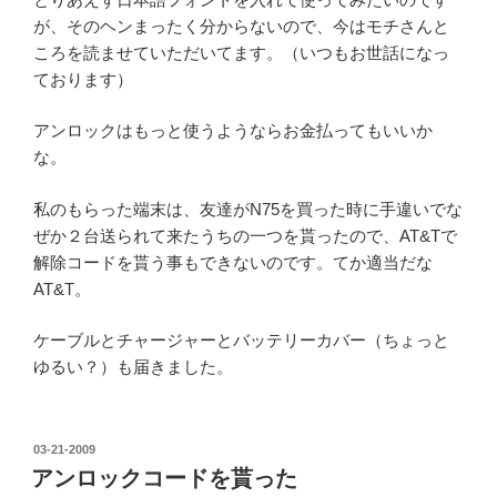
が、そのヘンまったく分からないので、今はモチさんと
ころを読ませていただいてます。（いつもお世話になっ
ております）
アンロックはもっと使うようならお金払ってもいいか
な。
私のもらった端末は、友達がN75を買った時に手違いでな
ぜか２台送られて来たうちの一つを貰ったので、AT&Tで
解除コードを貰う事もできないのです。てか適当だな
AT&T。
ケーブルとチャージャーとバッテリーカバー（ちょっと
ゆるい？）も届きました。
投
03-21-2009
稿
アンロックコードを貰った
日: