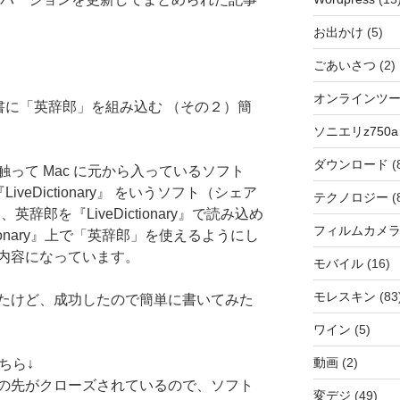
お出かけ
(5)
ごあいさつ
(2)
オンラインツ
辞書に「英辞郎」を組み込む （その２）簡
ソニエリz750a
ダウンロード
(
って Mac に元から入っているソフト
veDictionary』 をいうソフト（シェア
テクノロジー
(
辞郎を『LiveDictionary』で読み込め
フィルムカメ
tionary』上で「英辞郎」を使えるようにし
内容になっています。
モバイル
(16)
モレスキン
(83
たけど、成功したので簡単に書いてみた
ワイン
(5)
動画
(2)
こちら↓
の先がクローズされているので、ソフト
変デジ
(49)