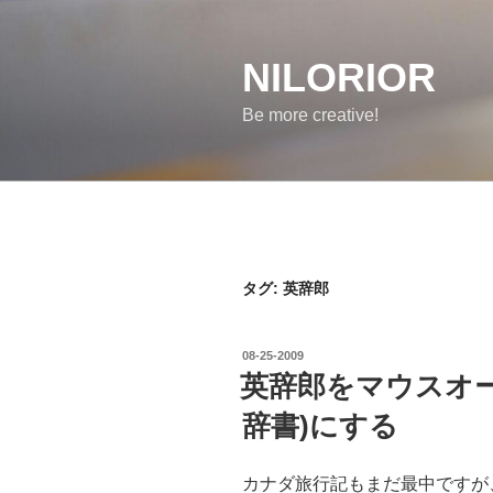
コ
ン
テ
NILORIOR
ン
Be more creative!
ツ
へ
ス
キ
ッ
プ
タグ:
英辞郎
投
08-25-2009
稿
英辞郎をマウスオ
日:
辞書)にする
カナダ旅行記もまだ最中ですが