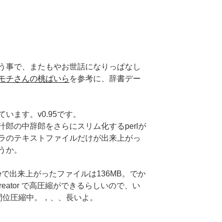
！
う事で、またもやお世話になりっぱなし
モチさんの桃ばいら
を参考に、辞書デー
います。v0.95です。
郎の中辞郎をさらにスリム化するperlが
ラのテキストファイルだけが出来上がっ
うか。
odeで出来上がったファイルは136MB。でか
 Creator で高圧縮ができるらしいので、い
間位圧縮中。，、、長いよ。