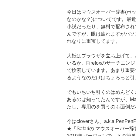
今日はマウスオーバー辞書(ポ
なのかな？)についてです。最近便
小説だったり、無料で配布され
んですが、眼は疲れますがパソ
れなりに重宝してます。
大抵はブラウザを立ち上げて、英辞郎o
いるか、Firefoxのサーチエ
で検索しています。あまり重要
るようなのだけはちょろっと引
でもいちいち引くのはめんどくさ
あるのは知ってたんですが、M
たし、専用のを買うのも面倒だ
今はcloverさん、a.k.a.PenP
★「Safariの マウスオーバ
2010年バージョンで、下の簡