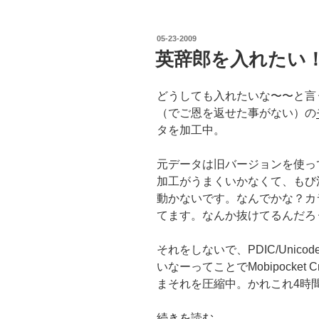
第
5
投
05-23-2009
版”
稿
英辞郎を入れたい
日:
の
どうしても入れたいな〜〜と言
（でご恩を返せた事がない）の
タを加工中。
元データは旧バージョンを使って
加工がうまくいかなくて、もび汁
動かないです。なんでかな？カ
てます。なんか抜けてるんだろ
それをしないで、PDIC/Unic
いなーってことでMobipocket
まそれを圧縮中。かれこれ4時
“英
続きを読む