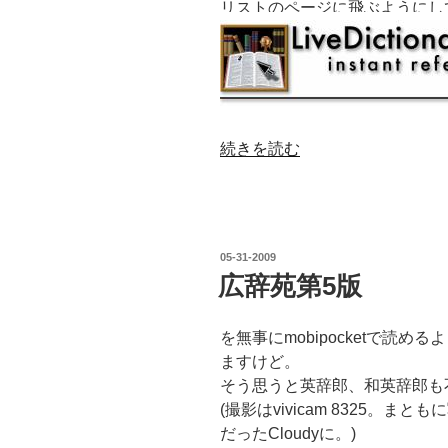
リストのページに飛ぶようにし
“英
続きを読む
辞
郎
を
マ
投
05-31-2009
ウ
稿
広辞苑第5版
日:
ス
オ
を無事にmobipocketで読
ー
ますけど。
バ
そう思うと英辞郎、和英辞郎も
ー
(撮影はvivicam 8325。
辞
だったCloudyに。)
書