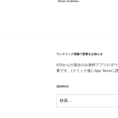
辞
郎
を
入
れ
た
い！”
の
ワンクリック登録で更新をお知らせ
iOSからの場合のみ無料アプリのダ
要です。(クリック後にApp Storeに
SEARCH
検
索: