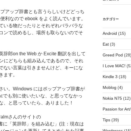
ップアップ辞書とも言うらしいけどどっち
利なので ebook をよく読んでいます。
カテゴリー
ている物だったりとそれぞれバラバラな
コンで読めるし、場所も取らないのでそ
Android
(15)
Eat
(3)
n the Web か Excite 翻訳を出して
Greed Pod
(28
ンジンにどちらも組み込んであるので、それ
I Love MAC!
(5
でない言葉は引きませんけど、キーにな
きます。
Kindle 3
(18)
Moblog
(4)
い。Windows にはポップアップ辞書が
acでも別に使いたいな、と思ってなかっ
Nokia N75
(12)
な、と思っていたら、ありました！
Passion for Art/
enPalmさんのサイトの
Tips
(39)
ー辞書に「英辞郎」を組み込む」(注：現在は
Wordpress
(15
単バージョンを更新してまとめられた記事