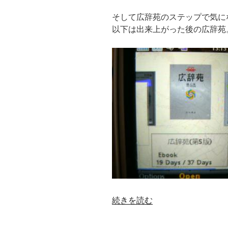
(ポ
そして広辞苑のステップで気に
ッ
以下は出来上がった後の広辞苑
プ
ア
ッ
プ
辞
書)
に
す
る”
の
“広
続きを読む
辞
苑