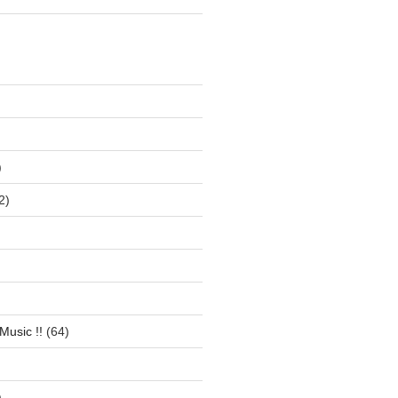
)
2)
Music !!
(64)
)