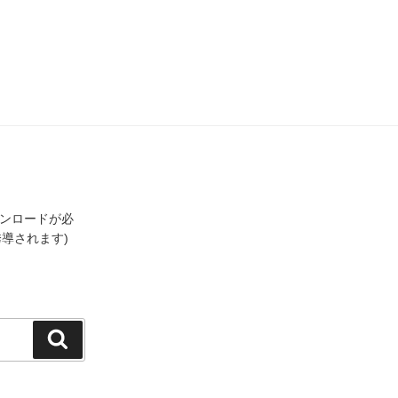
ウンロードが必
誘導されます)
検
索