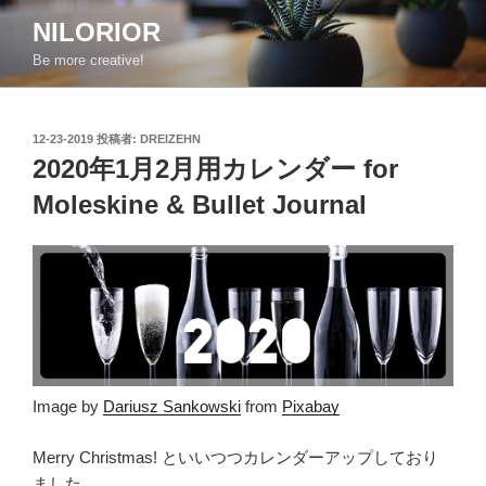
コ
NILORIOR
ン
Be more creative!
テ
ン
ツ
投
12-23-2019
投稿者:
DREIZEHN
へ
稿
2020年1月2月用カレンダー for
ス
日:
キ
Moleskine & Bullet Journal
ッ
プ
Image by
Dariusz Sankowski
from
Pixabay
Merry Christmas! といいつつカレンダーアップしており
ました。