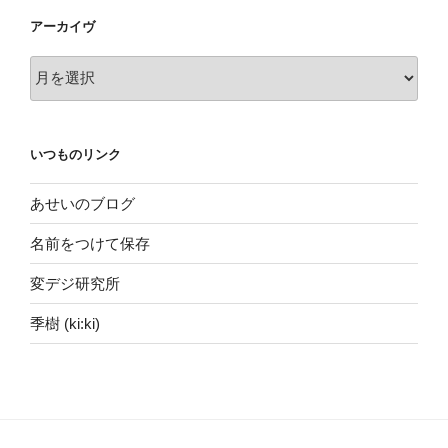
アーカイヴ
ア
ー
カ
イ
いつものリンク
ヴ
あせいのブログ
名前をつけて保存
変デジ研究所
季樹 (ki:ki)