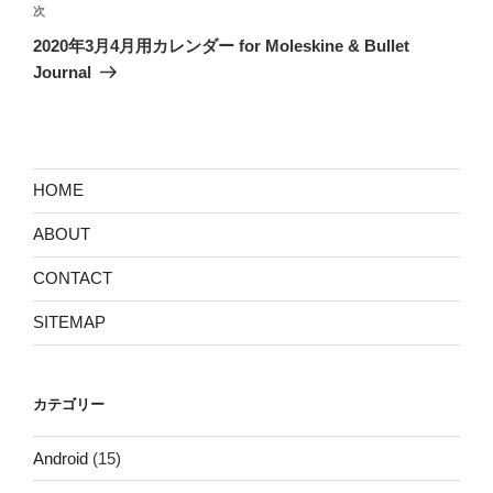
ビ
稿
次
次
ゲ
の
2020年3月4月用カレンダー for Moleskine & Bullet
投
ー
Journal
稿
シ
ョ
ン
HOME
ABOUT
CONTACT
SITEMAP
カテゴリー
Android
(15)